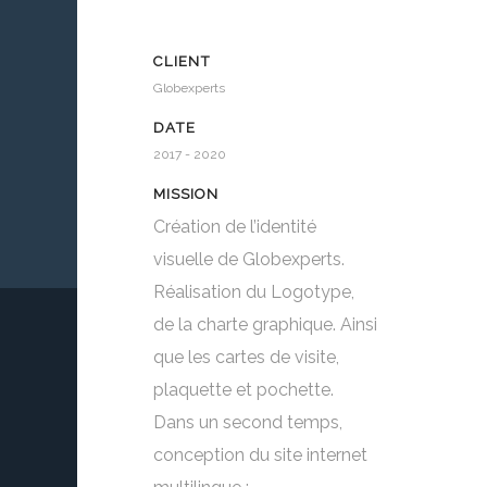
CLIENT
Globexperts
DATE
2017 - 2020
MISSION
Création de l’identité
visuelle de Globexperts.
Réalisation du Logotype,
de la charte graphique. Ainsi
que les cartes de visite,
plaquette et pochette.
Dans un second temps,
conception du site internet