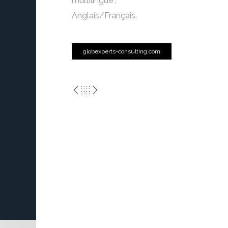
multilingue :
Anglais/Français.
globexperts-consulting.com